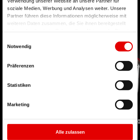
technologischen Grenzen immer weiter zu
Verwendung unserer Website an unsere Partner für
soziale Medien, Werbung und Analysen weiter. Unsere
verschieben.
Partner führen diese Informationen möglicherweise mit
weiteren Daten zusammen, die Sie ihnen bereitgestellt
haben oder die sie im Rahmen Ihrer Nutzung der Dienste
gesammelt haben.
Einwilligungsauswahl
Notwendig
Präferenzen
Statistiken
Marketing
LINEAIR DÄMPFER
INCONTROL DÄMPFER
Alle zulassen
TECHNOLOGIE
TECHNOLOGIE