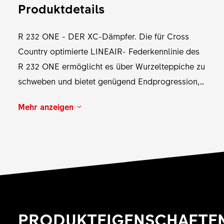
Produktdetails
R 232 ONE - DER XC-Dämpfer. Die für Cross
Country optimierte LINEAIR- Federkennlinie des
R 232 ONE ermöglicht es über Wurzelteppiche zu
schweben und bietet genügend Endprogression,
um die Chickenlines zu vergessen und alle Drops
Mehr anzeigen
auf der Rennstrecke kontrolliert zu nehmen. Die
dreistufige Verstellung der INCONTROL-
Dämpfung bietet für jede Situation die perfekte
Druckstufendämpfung: LOCK für Sprints auf
ebenem Gelände, DRIVE für technische
Steigungen und der OPEN-Modus erlaubt es, die
Bremsen bei Downhills offenzuhalten.
PRODUKTEIGENSCHAFTE