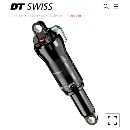
STARTSEITE
SUSPENSION
DÄMPFER
R 232 ONE
DE