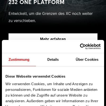
232 ONE PLATFORM
Entwickelt, um die Grenzen des XC noch weiter
zu verschieben.
Mehr erfahren
Zustimmung
Details
Über Cookies
TECHNOLOGIE
Diese Webseite verwendet Cookies
Wir verwenden Cookies, um Inhalte und Anzeigen zu
Wir glauben an Ingenieurskunst und streben nach
personalisieren, Funktionen für soziale Medien anbieten
Perfektion bei der Entwicklung neuer Produkte.
zu können und die Zugriffe auf unsere Website zu
Unser Leitgedanke ist es dabei, die
analysieren. Außerdem geben wir Informationen zu Ihrer