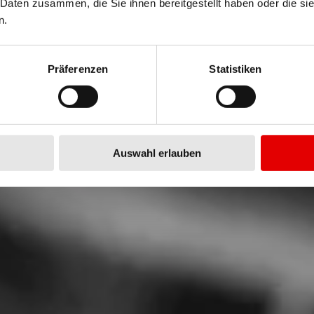
LOGY
 Daten zusammen, die Sie ihnen bereitgestellt haben oder die s
n.
r sind tubeless ready und
Präferenzen
Statistiken
den mit montiertem
entsprechenden Ventilen
Auswahl erlauben