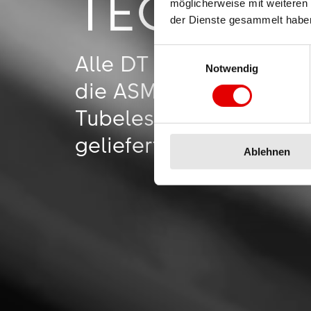
TECHNO
möglicherweise mit weiteren
der Dienste gesammelt habe
Einwilligungsauswahl
Alle DT Swiss Laufräde
Notwendig
die ASM-Versionen wer
Tubelessband und den 
geliefert.
Ablehnen