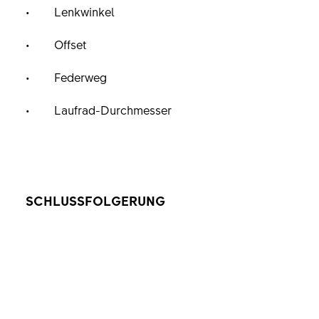
Lenkwinkel
Offset
Federweg
Laufrad-Durchmesser
SCHLUSSFOLGERUNG
Bei der Entwicklung eines Fahrrads
berücksichtigen Ingenieure alle Elemente im
Zusammenhang mit der Fahrradgeometrie, um die
beste Fahrleistung sicherzustellen: die