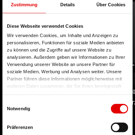
Zustimmung
Details
Über Cookies
Diese Webseite verwendet Cookies
Wir verwenden Cookies, um Inhalte und Anzeigen zu
personalisieren, Funktionen für soziale Medien anbieten
zu können und die Zugriffe auf unsere Website zu
analysieren. Außerdem geben wir Informationen zu Ihrer
Verwendung unserer Website an unsere Partner für
soziale Medien, Werbung und Analysen weiter. Unsere
Partner führen diese Informationen möglicherweise mit
weiteren Daten zusammen, die Sie ihnen bereitgestellt
haben oder die sie im Rahmen Ihrer Nutzung der Dienste
gesammelt haben.
UPSIDE DROP
TELESKOPSATTELSTÜT
Einwilligungsauswahl
Notwendig
TECHNOLOGIE
QUICKRELEASE
TECHNOLOGIE
Präferenzen