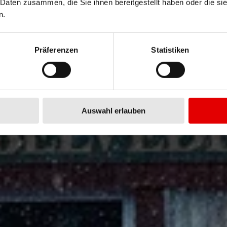
 LIGHTEST
WA
 Daten zusammen, die Sie ihnen bereitgestellt haben oder die s
n.
chtesten Aero-Laufräder jetzt m
Präferenzen
Statistiken
Auswahl erlauben