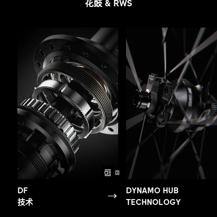
花鼓 & RWS
DF
DYNAMO HUB
技术
TECHNOLOGY