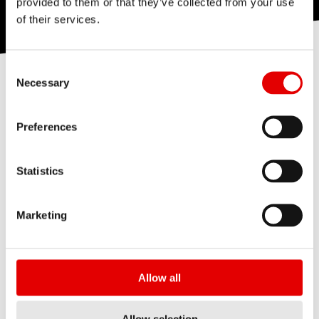
provided to them or that they’ve collected from your use
of their services.
Consent Selection
Necessary
丰富的手工组轮经验
DT Swiss 的每个轮子都是手工制造的。本身而
Preferences
言，"手工打造"并不能保证轮组的稳定性和耐用
性；知识、经验才是打造高品轮组的核心。
Statistics
Marketing
Allow all