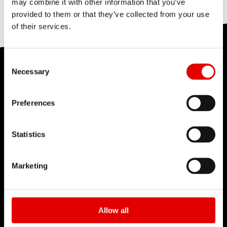
may combine it with other information that you’ve
术的所有信息，可以为您提供建议。
这很有帮助
141
这没有帮助
您可以在“产品支援”下找到合适的备件或转换套件。
provided to them or that they’ve collected from your use
重要！
对于因产品维护不当而造成的所有损坏，DT
请先前往“
产品支援
”页面，利用 DT Swiss ID 或筛选
of their services.
Swiss 不承担任何责任。请始终使用原厂零件和工
器找出您使用的产品。您可以在“
零配件
”下找到您产
这很有帮助
719
这没有帮助
具，以免损坏产品。
品所有组件的确切详情。您还可以找到可提供帮助的
Consent Selection
性能测试中心
教学视频和手册。记下材料编号，然后从经销商处订
Necessary
如未遵守使用说明，将丧失保固权益。
购备件。
DT Swiss 凭借多年经验积累了广泛的测试知识。实
Preferences
这很有帮助
408
这没有帮助
验室测试会尽可能模拟轮组在实际骑乘中，以及在整
个产品生命周期中会遇到的各种情况。 以尖端技术打
致经销商：
通过我们的代理商订购零配件，或通过我
Statistics
造的测试设备，是实现安全性、可靠性和出色产品性
们的
B2B
网店直接订购备件。B2B 网店会直接显示
能的保障。
产品的价格和供应情况。
Marketing
点击了解
这很有帮助
191
这没有帮助
Allow all