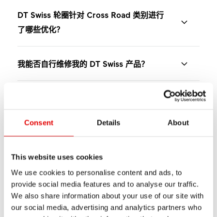
DT Swiss 轮圈针对 Cross Road 类别进行
了哪些优化？
DT Swiss Cross Road 轮圈以混合地形和非铺装路面
我能否自行维修我的 DT Swiss 产品？
所需的操控性、耐用性及灵敏响应为核心。专为在泥
泞、沙地、树根和技术路段中进行竞赛或训练的骑行
在我们的网站上，您可以找到各种教学视频和技术手
者设计，轮圈在保持快速加速表现的同时，尤其注重
DT Swiss 质保涵盖哪些范围？
册，以帮助您进行维修或转换。首先，使用 DT
精准操控和抗冲击性能。其坚固耐用的结构能够在严
Swiss ID 或筛选器，在「
产品支援
」中找到您的产
在极少数情况下，可能会出现材料或制造缺陷。这些
Consent
Details
About
苛条件下提供稳定可靠的表现，适合强调灵活性、抓
品。
如何找到适合自己的产品？
情况则享有自购买日起 24 个月的法定质保期。
地力和一致性的 Cyclocross 公路越野骑行。
在「
教学视频
」和「
手册
」页面中，您将找到与产品
访问我们的网站以比较各类产品，您可以在该网站上
This website uses cookies
对于2020年1月1日之后购买的碳纤维轮组，我们在法
如何找到合适的备件？从哪里订购该备件？
维护相关的有用信息。
找到整个产品系列和所有技术规格。使用
轮组搜寻
We use cookies to personalise content and ads, to
定质保期外提供延长保修。请阅读我们的质保与
友善
这很有帮助
这没有帮助
provide social media features and to analyse our traffic.
器
，只需点击几下即可找到合适的轮组。
保修
条款。
记下零配件的料号，并向经销商订购。
您可以从
经销商
处购买所有零配件、转换套件和工
We also share information about your use of our site with
具。
您也可以联系
经销商
— 他们了解 DT Swiss 产品和技
our social media, advertising and analytics partners who