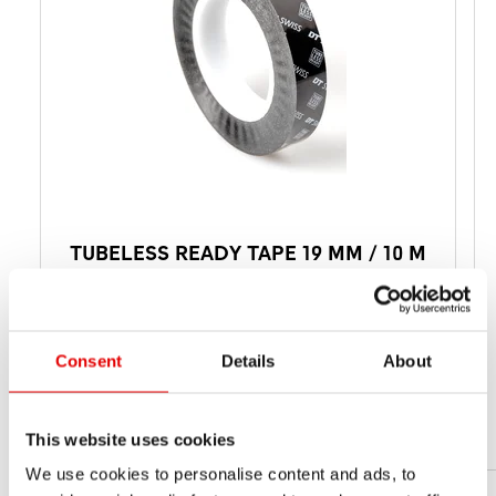
TUBELESS READY TAPE 19 MM / 10 M
BLACK
TVX1910S29811S
料号
17 mm
Consent
Details
About
建议的轮圈内宽
19
寬度 1[MM] (B1)
10
长度
This website uses cookies
We use cookies to personalise content and ads, to