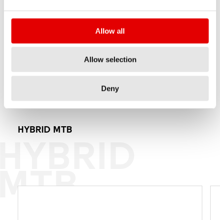
535
Allow all
从$ 64
建议零售价
Allow selection
从 540 g
净重
Deny
HYBRID MTB
HYBRID
MTB