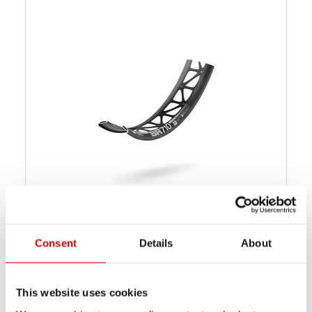
BR 710
Consent
Details
About
从$ 205
建议零售价
从 675 g
净重
This website uses cookies