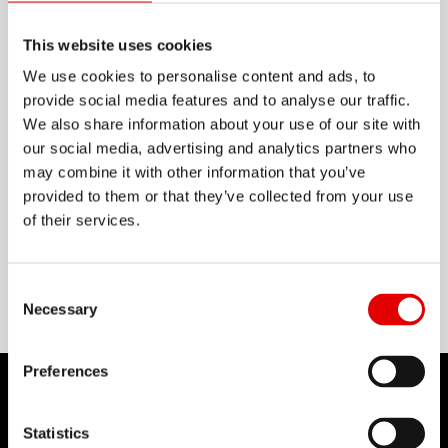
This website uses cookies
给喜欢大容量、高支撑的骑手，XM 481。 拥有
We use cookies to personalise content and ads, to
30mm的内宽， 以及与真空胎相容的车框。 它能带您
provide social media features and to analyse our traffic.
征服任何严峻的路面， 穿山越岭。
We also share information about your use of our site with
our social media, advertising and analytics partners who
显示更多
may combine it with other information that you’ve
provided to them or that they’ve collected from your use
of their services.
物料
ALUMINIUM
Consent Selection
Necessary
Preferences
Statistics