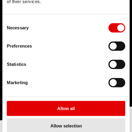
则专为非铺装路面上的长距离骑行而优化，包括长途
of their services.
这很有帮助
4
单车露营旅行。相较于 Cross Road 轮组，Gravel
这没有帮助
性能测试中心
轮组采用更宽的轮圈，可兼容更宽、更舒适的轮胎，
Consent Selection
因此更适合现代的砾石车款。
DT Swiss 凭借多年经验积累了广泛的测试知识。实
Necessary
验室测试会尽可能模拟轮组在实际骑乘中，以及在整
在 Gravel 类别中，DT Swiss 碳纤维 Gravel 轮组不
个产品生命周期中会遇到的各种情况。 以尖端技术打
Preferences
仅轻量，也经过空力优化。当砾石车赛事分秒必争
造的测试设备，是实现安全性、可靠性和出色产品性
时，它会是理想选择。
能的保障。
Statistics
这很有帮助
1
这没有帮助
Marketing
点击了解
Allow all
Allow selection