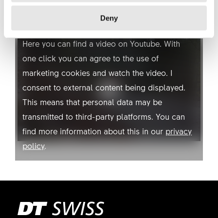
YOUTUBE NOT ALLOWED
Deny
Here you can find a video on Youtube. With
one click you can agree to the use of
marketing cookies and watch the video. I
consent to external content being displayed.
This means that personal data may be
transmitted to third-party platforms. You can
find more information about this in our
privacy
policy
.
Allow YouTube