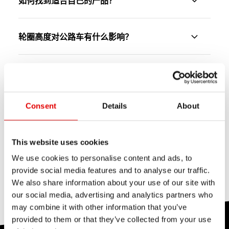
如何找到适合自己的产品？
越野赛而优化，能够应对泥泞、沙地与其他难以预测
的赛道条件。较低的框高设计，有助于骑行者在狭窄
访问我们的网站以比较各类产品，您可以在该网站上
路段中保持车辆可控性，并在出弯与进入爬坡时快速
轮圈高度对公路车有什么影响？
找到整个产品系列和所有技术规格。使用
轮组搜寻
加速。
器
，只需点击几下即可找到合适的轮组。
在自行车赛中，轮圈高度会显著影响轮组的空气动力
Cyclo-cross（Cross Road）轮组与
Cross Road 轮组提供铝合金与碳纤维版本，且仅适
特性、机动性和重量。总的说来，轮圈越高，空气动
您也可以联系
经销商
— 他们了解 DT Swiss 产品和技
Gravel 轮组有什么不同？
用于碟刹系统。如果您喜欢骑行砾石路面，但车架的
力学优势就越大。轮圈越低，操控就越机动灵活。
术的所有信息，可以为您提供建议。
轮胎间隙有限，Cross Road 轮组将会是可靠的选
Consent
Details
About
DT Swiss Cross Road 轮组专为 Cyclo-cross 公路
了解更多
择。
DT Swiss 产品命名代表什么？
越野赛而优化，能够应对泥泞、沙地与其他难以预测
这很有帮助
719
这没有帮助
This website uses cookies
的赛道条件。较低的框高设计，有助于骑行者在狭窄
DT Swiss 产品名称由字母、数字与文字组成。字母
这很有帮助
120
这没有帮助
We use cookies to personalise content and ads, to
路段中保持车辆可控性，并在出弯与进入爬坡时快速
这很有帮助
这没有帮助
代表产品类别与轮圈材质；后续的四位数字表示花鼓
provide social media features and to analyse our traffic.
加速。
等级；名称中的文字则代表轮组系列与辐条类型。
We also share information about your use of our site with
our social media, advertising and analytics partners who
与 Cross Road 轮组相同，Gravel 轮组也提供铝合
了解更多
may combine it with other information that you’ve
金与碳纤维版本，且仅适用于碟刹系统。Gravel 轮组
provided to them or that they’ve collected from your use