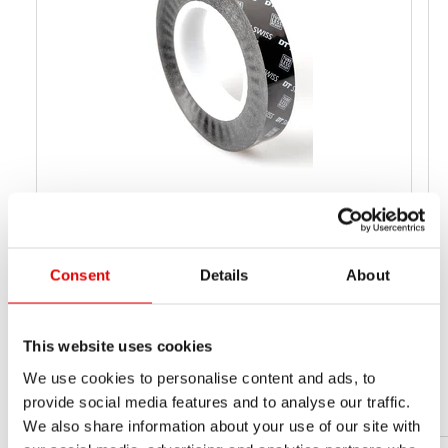
TUBELESS READY TAPE 19 MM / 10 M
BLACK
Consent
Details
About
TVX1910S29811S
料号
17 mm
建议的轮圈内宽
This website uses cookies
19
寬度 1[MM] (B1)
We use cookies to personalise content and ads, to
10
长度
provide social media features and to analyse our traffic.
We also share information about your use of our site with