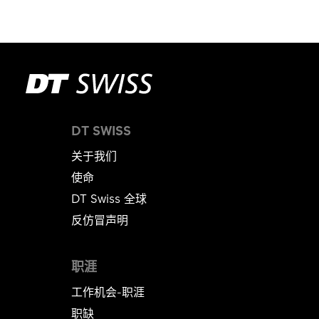
轮胎压力。
请记住，第一次安装真空胎装置时必须使用足够的补
如何安装真空胎轮圈胶带：
胎液。您可以参考补胎液制造商的说明。
1. 测量轮圈的内侧宽度。
这很有帮助
121
这没有帮助
2.真空胎轮圈胶带应比轮圈大约宽 2 毫米，可以从专
这很有帮助
191
这没有帮助
卖店购买。
DT SWISS
3.贴上真空胎轮圈胶带。根据轮圈/轮胎的组合情况，
贴上两层或三层真空胎轮圈胶带可能有助于以最佳方
关于我们
式密封轮圈胎唇座 (rim bed)。
使命
DT Swiss 全球
反仿冒声明
YOUTUBE NOT ALLOWED
职涯
Here you can find a video on Youtube. With
one click you can agree to the use of
工作机会-职涯
marketing cookies and watch the video. I
职缺