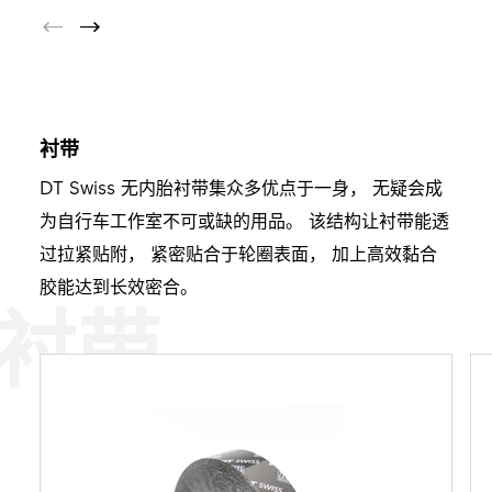
衬带
DT Swiss 无内胎衬带集众多优点于一身， 无疑会成
为自行车工作室不可或缺的用品。 该结构让衬带能透
过拉紧贴附， 紧密贴合于轮圈表面， 加上高效黏合
胶能达到长效密合。
衬带