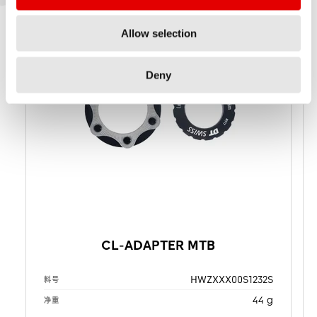
Allow selection
Deny
CL-ADAPTER MTB
HWZXXX00S1232S
料号
44 g
净重