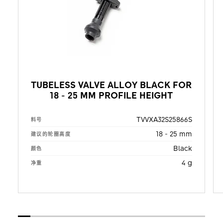
TUBELESS VALVE ALLOY BLACK FOR
18 - 25 MM PROFILE HEIGHT
TVVXA32S25866S
料号
18 - 25 mm
建议的轮圈高度
Black
颜色
4 g
净重