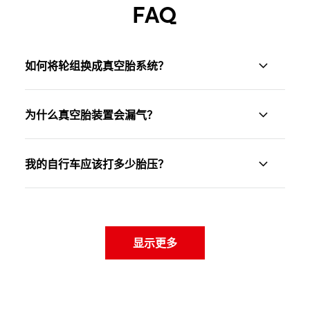
FAQ
如何将轮组换成真空胎系统？
目前的 DT Swiss 轮组都可以支援真空胎系统，配备
为什么真空胎装置会漏气？
已安装好的真空胎轮圈胶带和相应之气嘴。如要转
换，您需要使用可支援真空胎系统的外胎（最佳选
如果没有正确安装气嘴或真空胎胶带，空气或补胎液
择：UST）和补胎液。这两样物品您都可以透过
授权
我的自行车应该打多少胎压？
可能会进入轮圈框体内，并从接缝处漏出。请确保正
经销商
购买。您可以观看我们的
教学视频
了解逐步组
确安装气嘴、真空胎胶带平贴、用真空胎胶带覆盖整
应根据制造商说明给轮胎打气，以确保滚动阻力处于
装步骤。
个轮圈胎唇座 (rim bed)，包括内侧壁。
最佳状态。
显示更多
如果轮胎和轮圈胶带之间的缝隙过大，补胎液就无法
注意：
轮胎压力可能会因轮胎制造商和型号而异！轮
快速密封。而在此处贴上第二层或第三层真空胎胶带
如果您先前以有内胎设置骑乘或者胶带无法再稳固地
胎压力会影响乘坐舒适性和轮组稳定性。请参阅我们
会有所帮助，以确保轮胎和轮圈接合更紧密。
粘在轮圈上，我们建议您更换轮圈胶带以防万一。
的
胎压建议表
，概览根据轮胎和轮圈宽度而定的最大