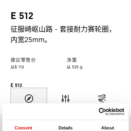
E 512
征服崎岖山路 - 套接耐力赛轮圈，
内宽25mm。
建议零售价
净重
从$ 110
从 525 g
E 512
探索
选择型号
产品支持
Consent
Details
About
总览