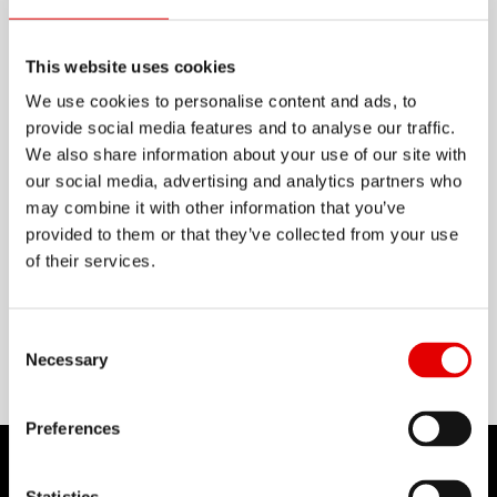
在上坡过程中节省您的体力， 而在下坡转为攻击模
This website uses cookies
式， 这正是 DT Swiss Enduro 轮圈的设计。 E 512
We use cookies to personalise content and ads, to
具有最高的精度， 由非常耐用的铝合金制成， 能够
provide social media features and to analyse our traffic.
We also share information about your use of our site with
面对最苛刻的路线。
our social media, advertising and analytics partners who
may combine it with other information that you’ve
显示更多
provided to them or that they’ve collected from your use
of their services.
物料
ALUMINIUM
Consent Selection
Necessary
Preferences