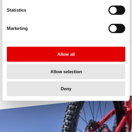
Statistics
碳纤维轮组曾经是山地车界最前卫的产品，如今它们几乎随
处可见。为了让 1200 系列真正脱颖而出，并呈现顶级山地车
轮组性能，DT Swiss 必须打破常规。使用业内独一无二的轮
Marketing
圈制造工艺，透过最大限度的碳纤叠层压缩，确保轮圈轻盈
耐用。每个轮圈均经过 100% 品质管制程序，排除瑕疵，确
保最高品质。此工艺打造的轮圈，出模即成品，无需再进行
Allow all
表面修饰。除了使用这种先进工艺，我们还根据每种骑乘风
格进行专属的零件调整，对系统进行最精密的调校，满足您
的最高期望。 1200系列轮组专为不断追求进步、勇于打破常
Allow selection
规的骑士设计。
Deny