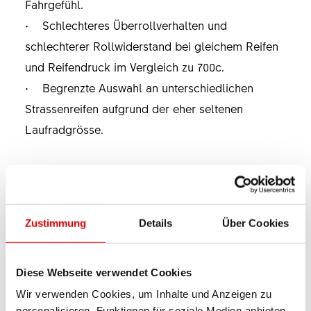
Fahrgefühl.
• Schlechteres Überrollverhalten und
schlechterer Rollwiderstand bei gleichem Reifen
und Reifendruck im Vergleich zu 700c.
• Begrenzte Auswahl an unterschiedlichen
Strassenreifen aufgrund der eher seltenen
Laufradgrösse.
LAUFRADGRÖSSE 700C
Zustimmung
Details
Über Cookies
Einsatzgebiet:
• Ideal für Rennradfahren auf asphaltierten
Diese Webseite verwendet Cookies
Strassen
Wir verwenden Cookies, um Inhalte und Anzeigen zu
• Ideal für wettkampfmässiges Radfahren auf
personalisieren, Funktionen für soziale Medien anbieten