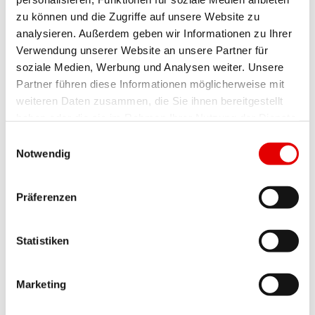
zu können und die Zugriffe auf unsere Website zu
Schotter- und Naturwegen (Gravel)
analysieren. Außerdem geben wir Informationen zu Ihrer
Verwendung unserer Website an unsere Partner für
soziale Medien, Werbung und Analysen weiter. Unsere
VORTEILE
Partner führen diese Informationen möglicherweise mit
weiteren Daten zusammen, die Sie ihnen bereitgestellt
haben oder die sie im Rahmen Ihrer Nutzung der Dienste
• Grosse Auswahl an unterschiedlichen Reifen,
gesammelt haben.
Einwilligungsauswahl
da es als Standard Laufraddurchmesser für
Notwendig
asphaltierte Strassen gesehen wird.
• Grössere Laufruhe durch grösseren
Präferenzen
Laufraddurchmesser.
• Es wird weniger schnell an Schwung verloren,
Statistiken
wenn das Laufrad in Bewegung ist.
Marketing
NACHTEILE