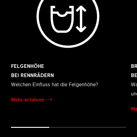
FELGENHÖHE
B
BEI RENNRÄDERN
B
Welchen Einfluss hat die Felgenhöhe?
Wa
un
Mehr erfahren
Me