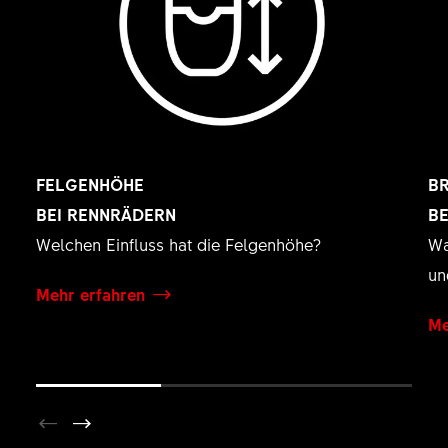
FELGENHÖHE
B
BEI RENNRÄDERN
B
Welchen Einfluss hat die Felgenhöhe?
Wa
un
Mehr erfahren
Me