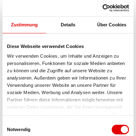
SCHMALE FELGEN UND REIFEN
Schmale Felgen und Reifen sind durch die
Zustimmung
Details
Über Cookies
schmale Bremsaufnahme sowohl mit Scheiben-
als auch mit Felgenbremsen kompatibel. Dabei
kann eine Reifenbreite von bis ca. 25 mm
Diese Webseite verwendet Cookies
verwendet werden.
Wir verwenden Cookies, um Inhalte und Anzeigen zu
personalisieren, Funktionen für soziale Medien anbieten
Einsatzgebiet:
zu können und die Zugriffe auf unsere Website zu
analysieren. Außerdem geben wir Informationen zu Ihrer
• Aerolaufräder (mit Felgenbremse)
Verwendung unserer Website an unsere Partner für
• Strassenrennsport mit beiden
soziale Medien, Werbung und Analysen weiter. Unsere
Bremstechnologien
Partner führen diese Informationen möglicherweise mit
weiteren Daten zusammen, die Sie ihnen bereitgestellt
haben oder die sie im Rahmen Ihrer Nutzung der Dienste
gesammelt haben.
Einwilligungsauswahl
VORTEILE
Notwendig