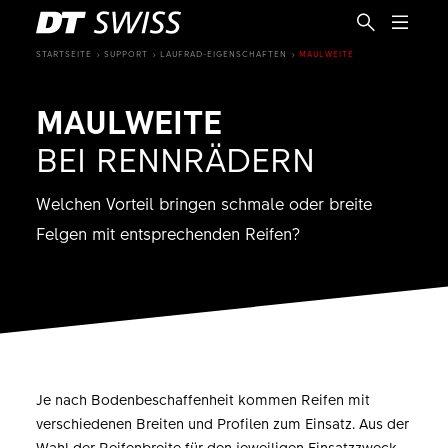
STARTSEITE
SUPPORT
LAUFRAD-EIGENSCHAFTEN
MAULWEITE
MAULWEITE
BEI RENNRÄDERN
Welchen Vorteil bringen schmale oder breite
Felgen mit entsprechenden Reifen?
Je nach Bodenbeschaffenheit kommen Reifen mit
DE
verschiedenen Breiten und Profilen zum Einsatz. Aus der
Wahl der Reifenbreite für den jeweiligen Einsatzzweck