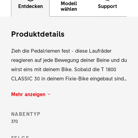
Modell
Entdecken
Support
wählen
Produktdetails
Zieh die Pedalriemen fest - diese Laufräder
reagieren auf jede Bewegung deiner Beine und du
wirst eins mit deinem Bike. Sobald die T 1800
CLASSIC 30 in deinem Fixie-Bike eingebaut sind,
lässt du dich vom Flow durch die Strassen der
Mehr anzeigen
Stadt treiben. Erlebe den Nervenkitzel, denn dein
Antrieb und Bremse sind nur die Beine. Verlass
NABENTYP
dich ganz auf unsere zuverlässigen Laufräder. Die
370
von Hand eingespeichte verchromte 370-
Starrlaufnabe garantiert einen glanzvollen Auftritt
FELGE