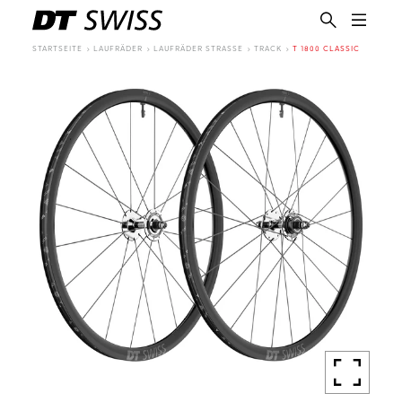
STARTSEITE
LAUFRÄDER
LAUFRÄDER STRASSE
TRACK
T 1800 CLASSIC
DE