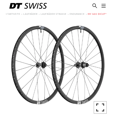
STARTSEITE
LAUFRÄDER
LAUFRÄDER STRASSE
ENDURANCE
ER 1400 DICUT®
DE