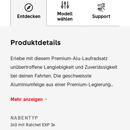
Modell
Entdecken
Support
wählen
Produktdetails
Erlebe mit diesem Premium-Alu-Laufradsatz
unübertroffene Langlebigkeit und Zuverlässigkeit
bei deinen Fahrten. Die geschweisste
Aluminiumfelge aus einer Premium-Legierung
sorgt für eine ideale Mischung aus Stärke und
Mehr anzeigen
Leichtgewicht, und die Innenmaulweite von 22
mm ermöglicht die Montage breiterer Reifen, die
NABENTYP
mit einem niedrigeren Reifendruck für einen
240 mit Ratchet EXP 36
aussergewöhnlichen Grip auf anspruchsvollen