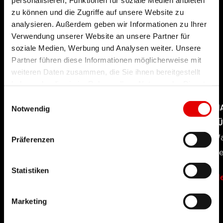
zu können und die Zugriffe auf unsere Website zu
analysieren. Außerdem geben wir Informationen zu Ihrer
Verwendung unserer Website an unsere Partner für
soziale Medien, Werbung und Analysen weiter. Unsere
Partner führen diese Informationen möglicherweise mit
weiteren Daten zusammen, die Sie ihnen bereitgestellt
haben oder die sie im Rahmen Ihrer Nutzung der Dienste
gesammelt haben.
Einwilligungsauswahl
LAUFRADDURCHMESSER
M
Notwendig
FÜR MTB
F
Wo liegen die Vor- und Nachteile der
Wa
Präferenzen
unterschiedlichen Radgrößen?
we
Statistiken
Mehr erfahren
Me
Marketing