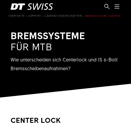
STARTSEITE
SUPPORT
LAUFRAD-EIGENSCHAFTEN
BREMSSYSTEME FÜR MTB
BREMSSYSTEME
FÜR MTB
Wie unterscheiden sich Centerlock und IS 6-Bolt
Bremsscheibenaufnahmen?
CENTER LOCK
DE