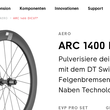
nsion
Komponenten
Innovationen
Support
AERO
ARC 1400 DICUT®
AERO
ARC 1400
Pulverisiere de
mit dem DT Swis
Felgenbremsen 
Naben Technolo
EVP PRO SET
G