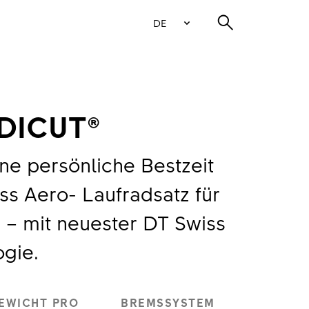
DE
 DICUT®
ine persönliche Bestzeit
s Aero- Laufradsatz für
– mit neuester DT Swiss
gie.
EWICHT PRO
BREMSSYSTEM