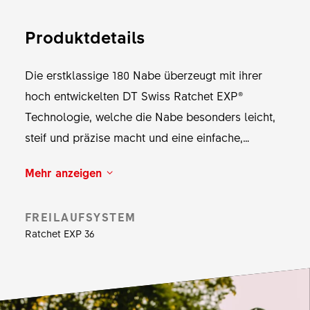
Produktdetails
Die erstklassige 180 Nabe überzeugt mit ihrer
hoch entwickelten DT Swiss Ratchet EXP®
Technologie, welche die Nabe besonders leicht,
steif und präzise macht und eine einfache,
werkzeugfreie Wartung ermöglicht. Ausgestattet
Mehr anzeigen
mit reibungsarmen SINC Ceramic Lagern, arbeitet
sie ausserdem äusserst effizient und überträgt die
FREILAUFSYSTEM
Leistung direkt auf die Strasse. Die Nabe ist
Ratchet EXP 36
ausschliesslich als 180 SPLINE für den Einbau
von Straightpull Speichen verfügbar.