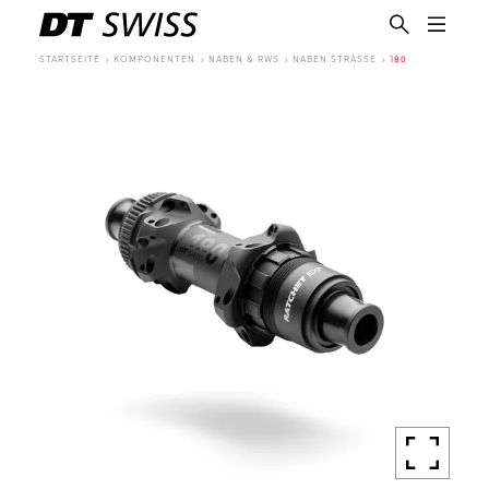
STARTSEITE
KOMPONENTEN
NABEN & RWS
NABEN STRASSE
180
DE