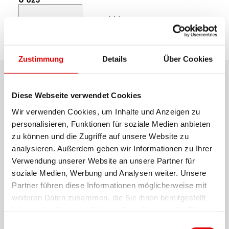
Modell
Entdecken
Support
wählen
Zustimmung
Details
Über Cookies
Produktdetails
Diese Webseite verwendet Cookies
Wir verwenden Cookies, um Inhalte und Anzeigen zu
Die U 623 ist dafür konzipiert, die höheren
personalisieren, Funktionen für soziale Medien anbieten
Gewichte von E-Tourenrädern auszuhalten und
zu können und die Zugriffe auf unsere Website zu
bietet dank eines grösseren Felgenquerschnitts
analysieren. Außerdem geben wir Informationen zu Ihrer
Verwendung unserer Website an unsere Partner für
überlegene Widerstandsfähigkeit. Dies
soziale Medien, Werbung und Analysen weiter. Unsere
gewährleistet konsequente Zuverlässigkeit auf
Partner führen diese Informationen möglicherweise mit
Mehr anzeigen
verschiedensten Geländearten bei einem
weiteren Daten zusammen, die Sie ihnen bereitgestellt
maximalen Systemgewicht von 180 kg. Ob in der
haben oder die sie im Rahmen Ihrer Nutzung der Dienste
WERKSTOFF
gesammelt haben.
Stadt oder auf Waldwegen – diese 29" Felge
Einwilligungsauswahl