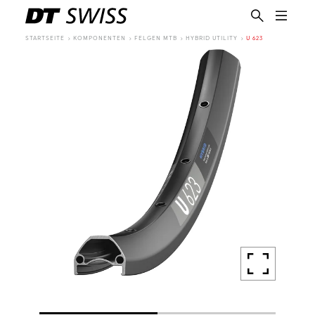
STARTSEITE
KOMPONENTEN
FELGEN MTB
HYBRID UTILITY
U 623
DE