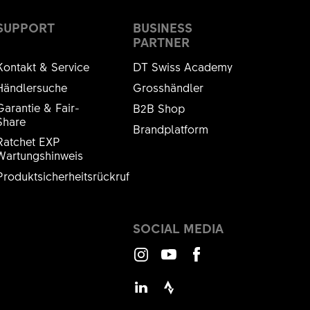
SUPPORT
BUSINESS
PARTNER
Kontakt & Service
DT Swiss Academy
Händlersuche
Grosshändler
Garantie & Fair-
B2B Shop
Share
Brandplatform
Ratchet EXP
Wartungshinweis
Produktsicherheitsrückruf
SOCIAL MEDIA
Instagram
Youtube
Facebook
LinkedIn
Strava