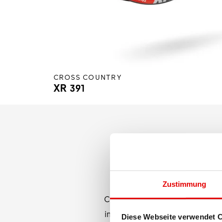
CROSS COUNTRY
XR 391
Moderne XC-Felge: Die richt
Zustimmung
Country-Kursen zu bestehen. Di
in derselben Liga wie dein hoc
Diese Webseite verwendet 