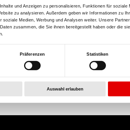
verbindung ermöglichen die scheinbar unmögliche Kombinat
nhalte und Anzeigen zu personalisieren, Funktionen für soziale
Leichtigkeit.
Website zu analysieren. Außerdem geben wir Informationen zu I
r soziale Medien, Werbung und Analysen weiter. Unsere Partner
 Daten zusammen, die Sie ihnen bereitgestellt haben oder die s
n.
WERKSTOFF
ALUMINIUM
Präferenzen
Statistiken
Auswahl erlauben