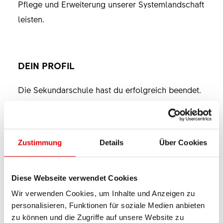
Pflege und Erweiterung unserer Systemlandschaft
leisten.
DEIN PROFIL
Die Sekundarschule hast du erfolgreich beendet.
Du hast Freude am abstrakten Denken und am
Lösen von komplexen Problemen? Der Umgang
mit dem Computer ist dir vertraut und du bist
Zustimmung
Details
Über Cookies
motiviert mehr über die IT-Systeminfrastruktur zu
erfahren, die dahinter steckt? Dann bietet dir eine
Diese Webseite verwendet Cookies
IT-Ausbildung bei der DT Swiss einen
interessanten Einstieg in die Berufswelt der
Wir verwenden Cookies, um Inhalte und Anzeigen zu
personalisieren, Funktionen für soziale Medien anbieten
Informatiker mit Fokus Plattformentwicklung.
zu können und die Zugriffe auf unsere Website zu