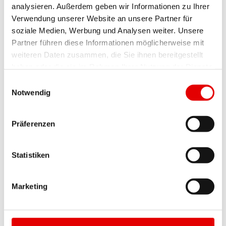
analysieren. Außerdem geben wir Informationen zu Ihrer
Verwendung unserer Website an unsere Partner für
soziale Medien, Werbung und Analysen weiter. Unsere
DEINE BEWERBUNG
Partner führen diese Informationen möglicherweise mit
weiteren Daten zusammen, die Sie ihnen bereitgestellt
Nimm deine Zukunft in die Hand und bewirb dich
haben oder die sie im Rahmen Ihrer Nutzung der Dienste
für eine Lehrstelle in unserem sportlichen und
gesammelt haben.
Einwilligungsauswahl
dynamischen Unternehmen. Dafür benötigen wir
Notwendig
deine vollständigen Bewerbungsunterlagen,
bestehend aus Motivationsschreiben, Lebenslauf,
Präferenzen
Zeugnissen und Multicheck.
Statistiken
Bitte bewirb dich über unser
Onlineformular
.
Wir freuen uns auf dich!
Marketing