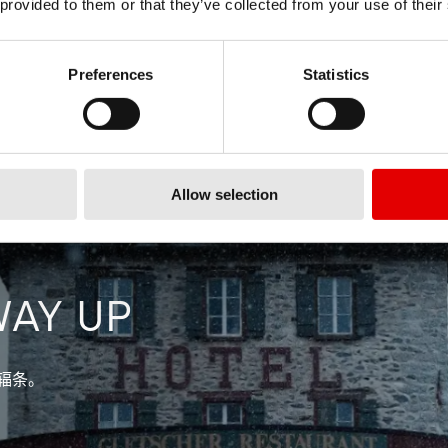
 provided to them or that they’ve collected from your use of their
Preferences
Statistics
Allow selection
WAY UP
辐条。