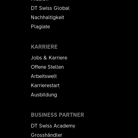
KURZBEZEICHNUNG
Alles anzeigen
DT Swiss Global
F232 ONE MINI FENDER KIT
Nachhaltigkeit
VERBAUTE MENGE
Plagiate
1 ST
KARRIERE
Jobs & Karriere
Offene Stellen
Arbeitswelt
Karrierestart
Ausbildung
BUSINESS PARTNER
F232 ONE und F535 ONE Bremsleitung
DT Swiss Academy
Montageklammern ASM
Grosshändler