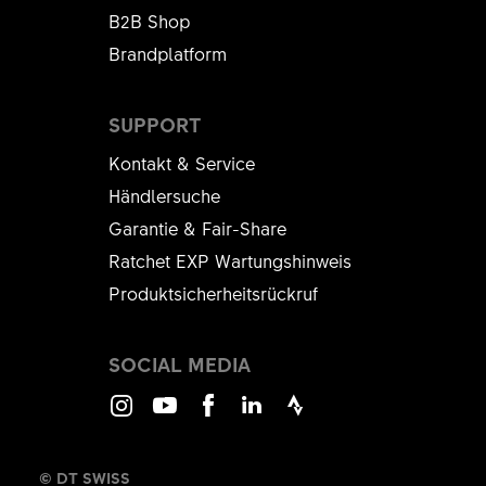
MATERIAL NUMMER
B2B Shop
FWXXXXXXXXXX18174S
Brandplatform
KURZBEZEICHNUNG
Alles anzeigen
BRAKE HOSE CLAMP KIT ASM
SUPPORT
VERBAUTE MENGE
Kontakt & Service
1 ST
Händlersuche
Garantie & Fair-Share
Ratchet EXP Wartungshinweis
Produktsicherheitsrückruf
SOCIAL MEDIA
Instagram
Youtube
Facebook
LinkedIn
Strava
© DT SWISS