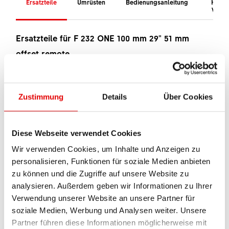
Ersatzteile
Umrüsten
Bedienungsanleitung
How-t
Video
Ersatzteile für F 232 ONE 100 mm 29" 51 mm
offset remote
In dieser Übersicht findest Du alle zu diesem
Produkt passenden Ersatzteile.
Zustimmung
Details
Über Cookies
Wenn Du bei Deinem Händler ein Ersatzteil
erwerben möchtest, nenne einfach die
Diese Webseite verwendet Cookies
Materialnummer.
Wir verwenden Cookies, um Inhalte und Anzeigen zu
Händlersuche
personalisieren, Funktionen für soziale Medien anbieten
zu können und die Zugriffe auf unsere Website zu
Federgabel
analysieren. Außerdem geben wir Informationen zu Ihrer
Verwendung unserer Website an unsere Partner für
soziale Medien, Werbung und Analysen weiter. Unsere
Remote
-Hebel
Partner führen diese Informationen möglicherweise mit