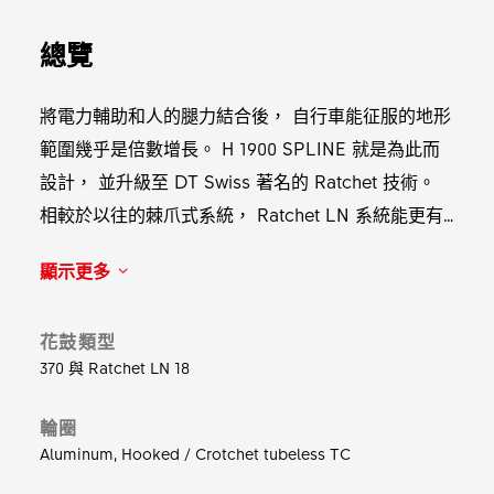
總覽
將電力輔助和人的腿力結合後， 自行車能征服的地形
範圍幾乎是倍數增長。 H 1900 SPLINE 就是為此而
設計， 並升級至 DT Swiss 著名的 Ratchet 技術。
相較於以往的棘爪式系統， Ratchet LN 系統能更有
效地傳輸馬達與人力的輸出， 降低負載峰值的產生，
顯示更多
進而提升耐用度。 強化的 hybrid 輻條及堅固的鋁
圈， 讓370 花鼓可將全功率傳導至地面， 並提供兩
花鼓類型
種輪圈內寬選擇。
370 與 Ratchet LN 18
輪圈
Aluminum, Hooked / Crotchet tubeless TC