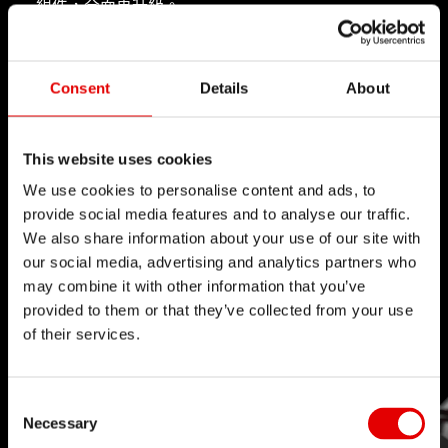
組件，全面再升級。
點擊了解
Consent
Details
About
This website uses cookies
We use cookies to personalise content and ads, to
provide social media features and to analyse our traffic.
We also share information about your use of our site with
技術
our social media, advertising and analytics partners who
我們對於工程藝術深信不疑，並為了追求卓越的產品
may combine it with other information that you’ve
開發流程而努力。我們的理念是透過內部研發的技術
provided to them or that they’ve collected from your use
of their services.
來不斷地突破極限。
Consent Selection
Necessary