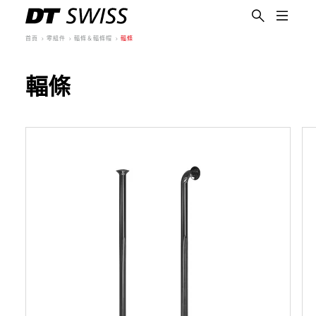
首頁
零組件
輻條＆輻條帽
輻條
輻條
繁體中文