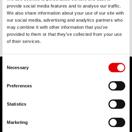
技術
provide social media features and to analyse our traffic.
我們對於工程藝術深信不疑，並為了追求卓越
We also share information about your use of our site with
our social media, advertising and analytics partners who
的產品開發流程而努力。我們的理念是透過內
may combine it with other information that you’ve
部研發的技術來不斷地突破極限。
provided to them or that they’ve collected from your use
of their services.
Consent Selection
Necessary
Preferences
DT SWISS
關於我們
Statistics
使命
DT Swiss 全球
Marketing
反仿冒聲明