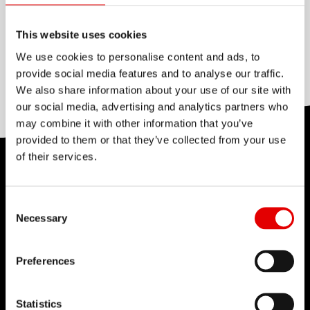
鍛扁
None
This website uses cookies
變徑
We use cookies to personalise content and ads, to
Double butted
provide social media features and to analyse our traffic.
We also share information about your use of our site with
our social media, advertising and analytics partners who
may combine it with other information that you’ve
provided to them or that they’ve collected from your use
of their services.
技術
我們對於工程藝術深信不疑，並為了追求卓越的產品
Consent Selection
Necessary
開發流程而努力。我們的理念是透過內部研發的技術
來不斷地突破極限。
Preferences
Statistics