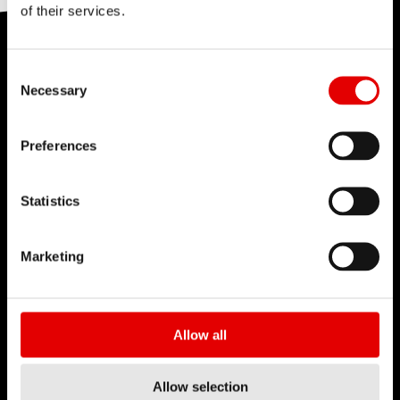
器找出您使用的產品。您可以在“
零配件
”下找到您產
of their services.
品所有零件的確切詳情。您還可以找到可提供説明的
性能測試中心
教學影片和手冊。記下材料編號，然後從經銷商處訂
這很有幫助
408
這沒有幫助
Consent Selection
購備件。
Necessary
DT Swiss 憑藉多年經驗積累了廣泛的測試知識。實
驗室測試會盡可能模擬輪組在實際騎乘中，以及在整
Preferences
個產品生命週期中會遇到的各種情況。 以尖端技術打
致經銷商：
透過我們的代理商訂購零配件，或透過我
造的測試設備，是實現安全性、可靠性和出色產品性
們的
B2B 網路商店
直接訂購備件。
B2B
網路商店會
Statistics
能的保障。
直接顯示產品的價格和供應情況。
Marketing
點擊了解
這很有幫助
191
這沒有幫助
Allow all
Allow selection