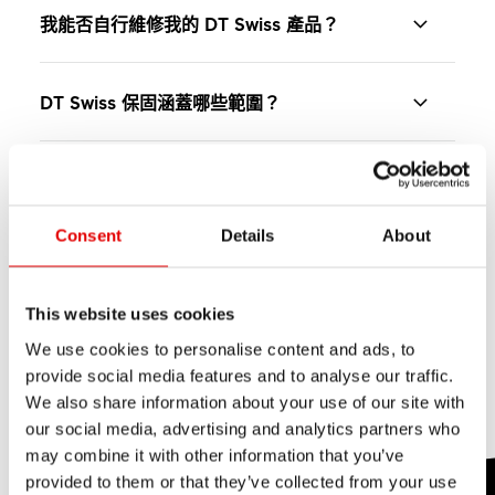
DT Swiss Trekking 輪圈著重耐用度、舒適性與可靠
我能否自行維修我的 DT Swiss 產品？
性，適合日常騎乘及長距離旅行。專為通勤、旅行或
需要攜帶行李袋與側掛包等額外負載的騎乘者設計，
在我們的網站上，您可找到各種教學影片和技術手
輪圈設計以強度與穩定性為優先，能應對崎嶇道路、
DT Swiss 保固涵蓋哪些範圍？
冊，以幫助您進行維修或轉換。首先，透過使用 DT
自行車道及混合地形。堅固的結構可支援較高的系統
Swiss ID 或篩選器，在「
產品支援
」中找到您的產
在極少數情況下，可能會出現材料或製造缺陷。這些
重量，並維持一致性能，是旅行自行車、城市移動與
品。
如何找到適合自己的產品？
情況則享有自購買日起 24 個月的法定保固期。
長途單車旅行的理想選擇。
在「
教學影片
」和「
手冊
」頁面中，您將找到有關維
訪問我們的網站以比較各類產品，您可以在該網站上
Consent
Details
About
對於 2020 年 1 月 1 日之後購買的碳纖維輪組，我們
如何找到合適的補修件？從哪裡訂購該補修
護產品的相關資訊。請記下零件的料號，並向經銷商
找到整個產品系列和所有技術規格。使用
輪組搜尋
在法定保固期外提供延長保固。請閱讀我們的保固與
這很有幫助
這沒有幫助
件？
訂購。
器
，只需點擊幾下即可找到合適的輪組。您也可以聯
友善保修
條款。
This website uses cookies
繫
經銷商
— 他們瞭解 DT Swiss 產品和技術的所有資
重要！
您可以從
經銷商
處購買所有零配件、轉換套件和工
We use cookies to personalise content and ads, to
訊，可以為您提供建議。
provide social media features and to analyse our traffic.
具。
這很有幫助
141
這沒有幫助
DT Swiss 不對因不當產品維護而導致的損壞承擔責
We also share information about your use of our site with
任。請始終使用原廠零件和工具，以避免損壞產品。
our social media, advertising and analytics partners who
您可以在“產品支援”下找到合適的備件或轉換套件。
這很有幫助
719
這沒有幫助
may combine it with other information that you’ve
請先前往“
產品支援
”頁面，利用 DT Swiss ID 或篩選
如果未遵守操作說明，將喪失保固權益。
provided to them or that they’ve collected from your use