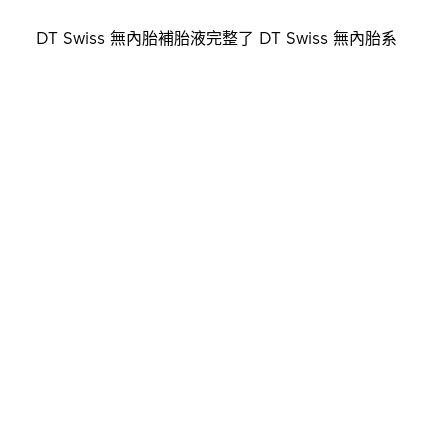
DT Swiss 無內胎補胎液完整了 DT Swiss 無內胎系
列產品線。為了使各個無內胎零組件達到最佳的結合
效果，並確保胎壓穩定，DT Swiss 現提供針對兩種
特定胎壓的無內胎補胎液。
了解更多有關 DT Swiss 無內胎補胎液相關資訊。
無內胎補胎液