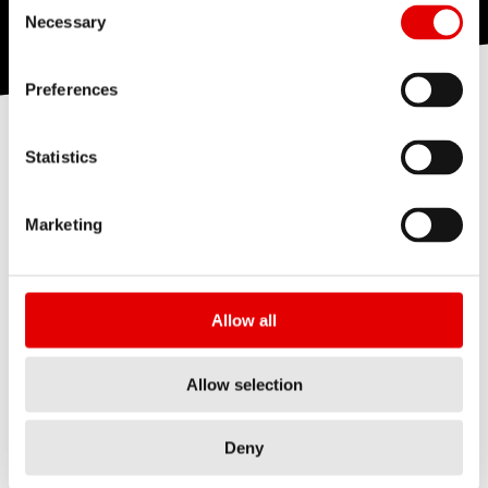
Consent Selection
Necessary
Preferences
Statistics
無內胎與傳統的開口胎組合相比具有許多優點：無需
冒著蛇咬風險，輪胎可以在較低的胎壓下運行，從而
Marketing
提供更好的抓地力。較低的胎壓也能提供更舒適的騎
行。無內胎意味著沒有內胎與外胎間的摩擦，因此當
輪胎在地面和障礙物上滾動時滾動阻力較小。使用無
Allow all
內胎補胎液，輪胎可以自行密封穿刺和小切口。對於
所有喜歡長途騎乘且距離自行車店相當遙遠的人來
Allow selection
說，這是一大優勢。
Deny