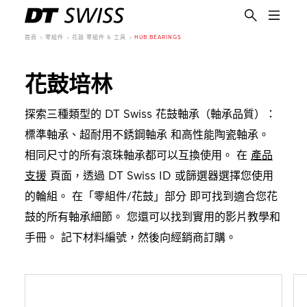
首頁
零組件
花鼓 零組件 & 工具
HUB BEARINGS
花鼓培林
探索三種類型的 DT Swiss 花鼓軸承（軸承品質）：
標準軸承、超耐用不銹鋼軸承 和高性能陶瓷軸承。
相同尺寸的所有滾珠軸承都可以互換使用。 在
產品
支援
頁面，透過 DT Swiss ID 或篩選器選擇您使用
的輪組。 在「零組件/花鼓」部分 即可找到適合您花
鼓的所有軸承細節。 您還可以找到實用的影片教學和
手冊。 記下材料編號，然後向經銷商訂購。
繁體中文