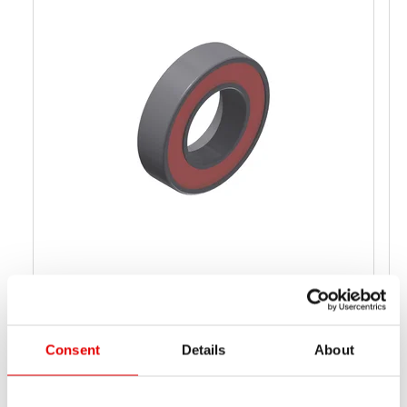
BALL BEARING Ø 10/26X8MM 6000
HSBXXX00N1002S
料號
Consent
Details
About
Standard
軸承品質
10
線徑 1[MM] (D1)