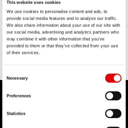
26
線徑 2[MM] (D2)
This website uses cookies
8
寬度 1[MM] (B1)
We use cookies to personalise content and ads, to
provide social media features and to analyse our traffic.
We also share information about your use of our site with
our social media, advertising and analytics partners who
may combine it with other information that you’ve
provided to them or that they’ve collected from your use
of their services.
Consent Selection
Necessary
Preferences
Statistics
DT SWISS
關於我們