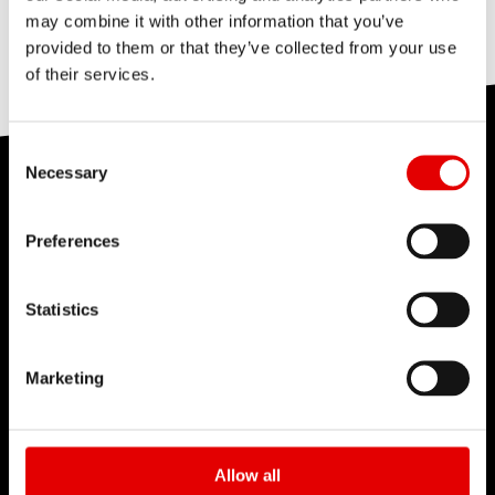
具。
這很有幫助
141
這沒有幫助
may combine it with other information that you’ve
DT Swiss 不對因不當產品維護而導致的損壞承擔責
provided to them or that they’ve collected from your use
任。請始終使用原廠零件和工具，以避免損壞產品。
您可以在“產品支援”下找到合適的備件或轉換套件。
of their services.
這很有幫助
719
這沒有幫助
請先前往“
產品支援
”頁面，利用 DT Swiss ID 或篩選
如果未遵守操作說明，將喪失保固權益。
器找出您使用的產品。您可以在“
零配件
”下找到您產
Consent Selection
品所有零件的確切詳情。您還可以找到可提供説明的
Necessary
性能測試中心
教學影片和手冊。記下材料編號，然後從經銷商處訂
這很有幫助
408
這沒有幫助
購備件。
Preferences
DT Swiss 憑藉多年經驗積累了廣泛的測試知識。實
驗室測試會盡可能模擬輪組在實際騎乘中，以及在整
Statistics
個產品生命週期中會遇到的各種情況。 以尖端技術打
致經銷商：
透過我們的代理商訂購零配件，或透過我
造的測試設備，是實現安全性、可靠性和出色產品性
們的
B2B 網路商店
直接訂購備件。
B2B
網路商店會
Marketing
能的保障。
直接顯示產品的價格和供應情況。
點擊了解
Allow all
這很有幫助
191
這沒有幫助