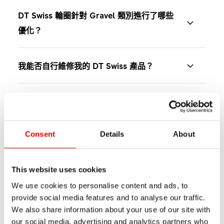
DT Swiss 輪圈針對 Gravel 類別進行了哪些
優化？
DT Swiss Gravel 輪圈兼具多功能性、耐用度與舒適
我能否自行維修我的 DT Swiss 產品？
性，適合混合地形及非鋪裝路面。專為探索礫石道
路、土路以及長距離單車露營路線的騎乘者設計，輪
在我們的網站上，您可找到各種教學影片和技術手
圈著重於穩定操控、載重狀態下的可靠表現，以及與
DT Swiss 保固涵蓋哪些範圍？
冊，以幫助您進行維修或轉換。首先，透過使用 DT
較寬輪胎的良好相容性，藉此提升抓地力與舒適性。
Swiss ID 或篩選器，在「
產品支援
」中找到您的產
在極少數情況下，可能會出現材料或製造缺陷。這些
其堅固的結構能從容應對崎嶇路面與多變環境，是冒
Consent
Details
About
品。
如何找到適合自己的產品？
情況則享有自購買日起 24 個月的法定保固期。
險騎乘、耐力探索以及日常混合地形騎乘的理想選
在「
教學影片
」和「
手冊
」頁面中，您將找到有關維
擇。
訪問我們的網站以比較各類產品，您可以在該網站上
對於 2020 年 1 月 1 日之後購買的碳纖維輪組，我們
This website uses cookies
如何找到合適的補修件？從哪裡訂購該補修
護產品的相關資訊。請記下零件的料號，並向經銷商
找到整個產品系列和所有技術規格。使用
輪組搜尋
在法定保固期外提供延長保固。請閱讀我們的保固與
We use cookies to personalise content and ads, to
件？
訂購。
器
，只需點擊幾下即可找到合適的輪組。您也可以聯
友善保修
條款。
provide social media features and to analyse our traffic.
這很有幫助
這沒有幫助
繫
經銷商
— 他們瞭解 DT Swiss 產品和技術的所有資
We also share information about your use of our site with
重要！
您可以從
經銷商
處購買所有零配件、轉換套件和工
訊，可以為您提供建議。
our social media, advertising and analytics partners who