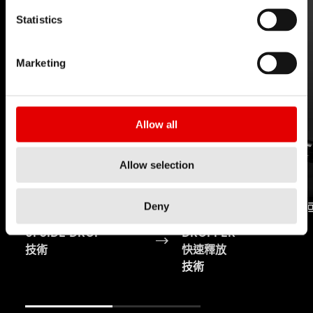
Statistics
Marketing
Allow all
Allow selection
Deny
UPSIDE DROP
DROPPER
技術
快速釋放
技術