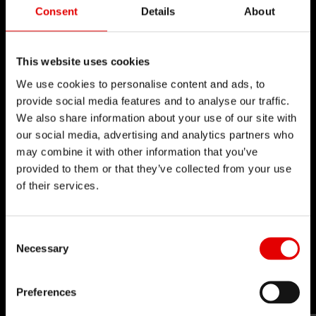
Consent
Details
About
UPSIDEDROP
UPSIDEDROP 技術及其全機械式系統成就伸縮座管的輕量
This website uses cookies
結構。
We use cookies to personalise content and ads, to
provide social media features and to analyse our traffic.
We also share information about your use of our site with
our social media, advertising and analytics partners who
may combine it with other information that you’ve
provided to them or that they’ve collected from your use
of their services.
技術
我們對於工程藝術深信不疑，並為了追求卓越的產品
Consent Selection
Necessary
開發流程而努力。我們的理念是透過內部研發的技術
來不斷地突破極限。
Preferences