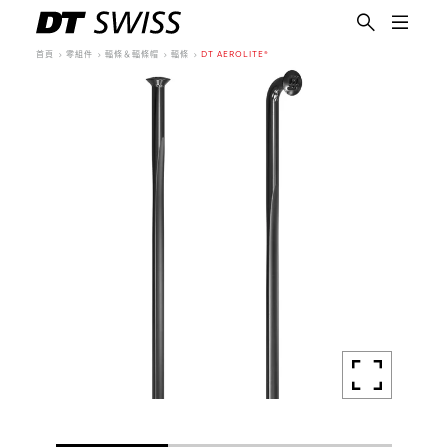
首頁
零組件
輻條＆輻條帽
輻條
DT AEROLITE®
繁體中文