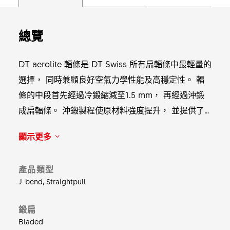
總覽
DT aerolite 輻條是 DT Swiss 所有扁輻條中最輕量的
選擇， 同時兼顧良好空氣力學性能及高穩定性。 輻
條的中段首先經過冷鍛縮減至1.5 mm， 再經過沖鍛
成扁輻條。 沖鍛製程使原材料強度提升， 並提供了
扁平造型。 此輻條適用任何標準花鼓孔。 重量：在
顯示更多
264 mm 長度下，64 根輻條的重量為 278 g。
產品類型
J-bend, Straightpull
鍛扁
Bladed