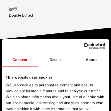
變徑
Double butted
技術
Consent
Details
About
我們對於工程藝術深信不疑，並為了追求卓越的產品
開發流程而努力。我們的理念是透過內部研發的技術
來不斷地突破極限。
This website uses cookies
We use cookies to personalise content and ads, to
provide social media features and to analyse our traffic.
We also share information about your use of our site with
our social media, advertising and analytics partners who
may combine it with other information that you’ve