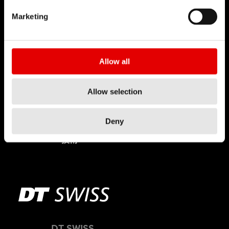
Marketing
Allow all
Allow selection
Deny
輻條製造
技術
DT SWISS