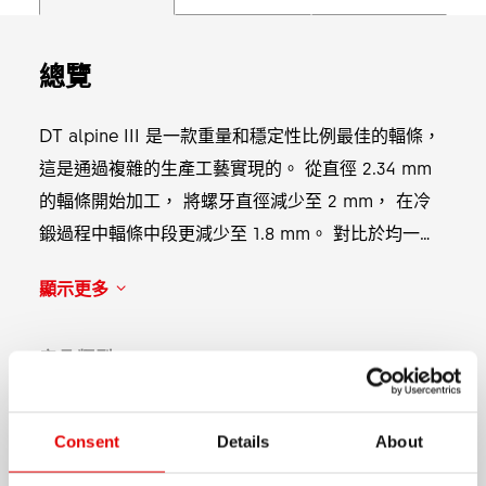
總覽
DT alpine III 是一款重量和穩定性比例最佳的輻條，
這是通過複雜的生產工藝實現的。 從直徑 2.34 mm
的輻條開始加工， 將螺牙直徑減少至 2 mm， 在冷
鍛過程中輻條中段更減少至 1.8 mm。 對比於均一直
徑的輻條， 每輪可以減少 173 g 的重量。 儘管它非
顯示更多
常纖細但不減它的耐用度， 非常適合應用在高性能的
電動登山車或具高負載的協力車。 重量：在 264 mm
產品類型
長度下，64 根輻條的重量為 418 g。
J-bend
鍛扁
Consent
Details
About
None