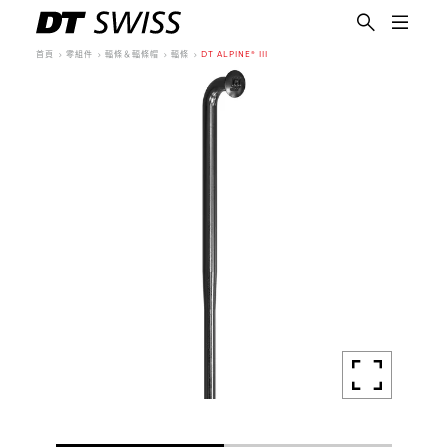
首頁
零組件
輻條＆輻條帽
輻條
DT ALPINE® III
繁體中文