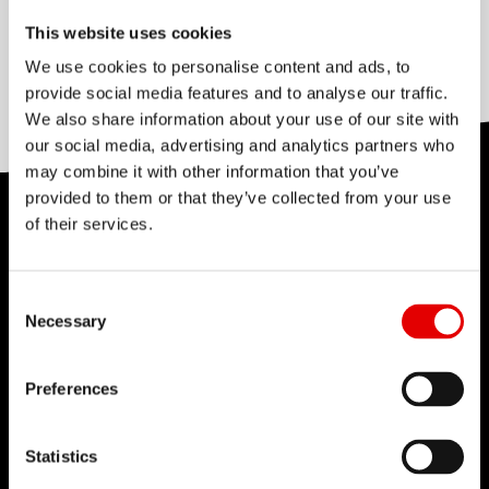
This website uses cookies
變徑
Triple butted
We use cookies to personalise content and ads, to
provide social media features and to analyse our traffic.
We also share information about your use of our site with
our social media, advertising and analytics partners who
may combine it with other information that you’ve
provided to them or that they’ve collected from your use
of their services.
技術
我們對於工程藝術深信不疑，並為了追求卓越的產品
開發流程而努力。我們的理念是透過內部研發的技術
Consent Selection
Necessary
來不斷地突破極限。
Preferences
Statistics