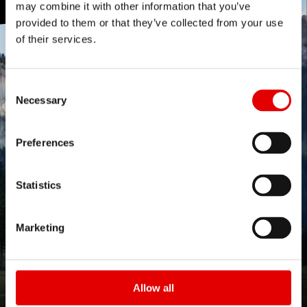
may combine it with other information that you’ve
provided to them or that they’ve collected from your use
of their services.
Consent Selection
Necessary
Preferences
Statistics
Marketing
ALUMINUM RECREATION
Allow all