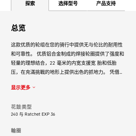
探索
选择型号
产品支持
总览
这款优质的轮组在您的骑行中提供无与伦比的耐用性
和可靠性。 优质铝合金制成的焊接轮圈提供了强度和
轻量的理想结合，22 毫米的内宽支援宽 胎和低胎
压，在充滿挑戰的地形上提供出色的抓地力。 凭借其
专利的双合一辐条孔设计，DICUT 花鼓确保了永久的
显示更多
空气力学优势，并内置 Ratchet EXP 系统，实现顺畅
的加速和轻量化。 这一切让您的骑行更加顺畅，让您
花鼓类型
骑得更远。
240 与 Ratchet EXP 36
輪圈