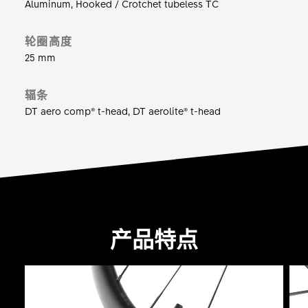
Aluminum, Hooked / Crotchet tubeless TC
轮圈高度
25 mm
辐条
DT aero comp® t-head, DT aerolite® t-head
产品特点