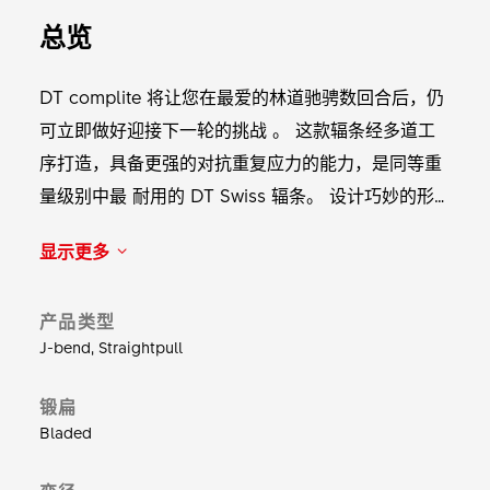
总览
DT complite 将让您在最爱的林道驰骋数回合后，仍
可立即做好迎接下一轮的挑战 。 这款辐条经多道工
序打造，具备更强的对抗重复应力的能力，是同等重
量级别中最 耐用的 DT Swiss 辐条。 设计巧妙的形
状来自独特的锻扁制程，同时也增加了材料密度。 透
显示更多
过一个专利申请中的制程，均匀地将辐条的变径区域
转变成扁辐条。 重量：64 根长度为264 毫米的辐条
产品类型
重量为 365 克。
J-bend, Straightpull
锻扁
Bladed