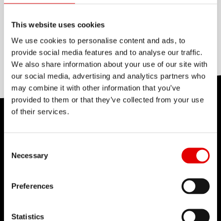
锻扁
None
This website uses cookies
变径
We use cookies to personalise content and ads, to
Double butted
provide social media features and to analyse our traffic.
We also share information about your use of our site with
our social media, advertising and analytics partners who
may combine it with other information that you’ve
provided to them or that they’ve collected from your use
of their services.
技术
我们对于工程艺术深信不疑，并为了追求卓越的产品
Consent Selection
Necessary
开发流程而努力。我们的理念是透过内部研发的技术
来不断地突破极限。
Preferences
Statistics