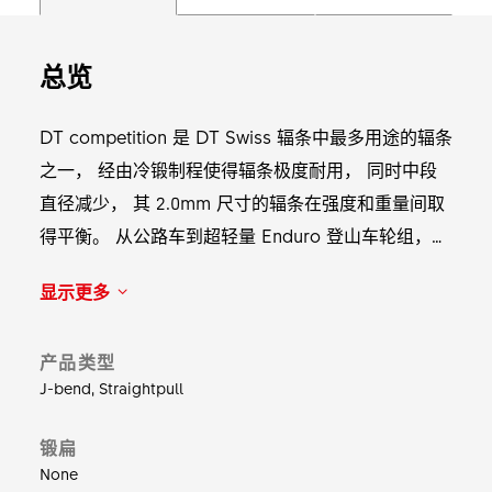
总览
DT competition 是 DT Swiss 辐条中最多用途的辐条
之一， 经由冷锻制程使得辐条极度耐用， 同时中段
直径减少， 其 2.0mm 尺寸的辐条在强度和重量间取
得平衡。 从公路车到超轻量 Enduro 登山车轮组，
它适用于各种用途。 重量：64 根 264mm 辐条的重
显示更多
量从 382 克起。
产品类型
J-bend, Straightpull
锻扁
None