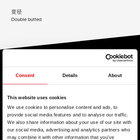
变径
Double butted
技术
Consent
Details
About
我们对于工程艺术深信不疑，并为了追求卓越的产品
开发流程而努力。我们的理念是透过内部研发的技术
来不断地突破极限。
This website uses cookies
We use cookies to personalise content and ads, to
provide social media features and to analyse our traffic.
We also share information about your use of our site with
our social media, advertising and analytics partners who
may combine it with other information that you’ve