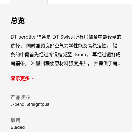
总览
DT aerolite 辐条是 DT Swiss 所有扁辐条中最轻量的
选择， 同时兼顾良好空气力学性能及高稳定性。 辐
条的中段首先经过冷锻缩减至1.5mm， 再经过锻打成
扁辐条。 冲锻制程使原材料强度提升， 并提供了扁
平造型。 此辐条适用任何标准花鼓孔。 重量：在
显示更多
264 mm 长度下，64 根辐条的重量为 278 克。
产品类型
J-bend, Straightpull
锻扁
Bladed