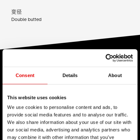
变径
Double butted
技术
Consent
Details
About
我们对于工程艺术深信不疑，并为了追求卓越的产品
开发流程而努力。我们的理念是透过内部研发的技术
来不断地突破极限。
This website uses cookies
We use cookies to personalise content and ads, to
provide social media features and to analyse our traffic.
We also share information about your use of our site with
our social media, advertising and analytics partners who
may combine it with other information that you’ve