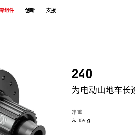
零组件
创新
支援
240
为电动山地车长
净重
从 159 g