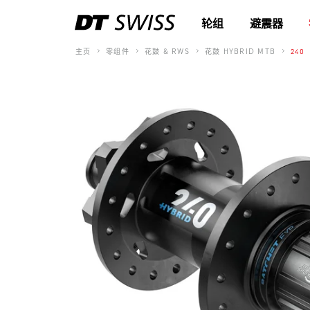
轮组
避震器
主页
零组件
花鼓 & RWS
花鼓 HYBRID MTB
240