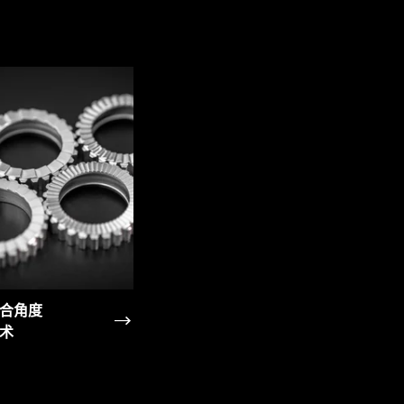
合角度
术