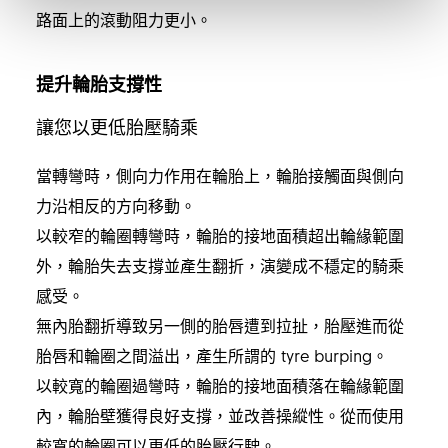
路面上的滾動阻力更小。
提升輪胎支撐性
讓您以更低胎壓騎乘
當轉彎時，側向力作用在輪胎上，輪胎接觸面與側向
力沿相反的方向移動。
以較窄的輪圈轉彎時，輪胎的接地面積超出輪緣範圍
外，輪胎失去支撐並產生翻折，演變成不穩定的騎乘
感受。
無內胎翻折導致另一側的胎唇遭到拉扯，胎壓進而從
胎唇和輪圈之間溢出，產生所謂的 tyre burping。
以較寬的輪圈過彎時，輪胎的接地面積落在輪緣範圍
內，輪胎壁獲得良好支撐，並改善操縱性。從而使用
較寬的輪圈可以更低的胎壓行駛。