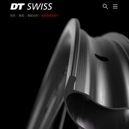
首頁
輪組
輪組技術
為何需要寬圈?
繁體中文