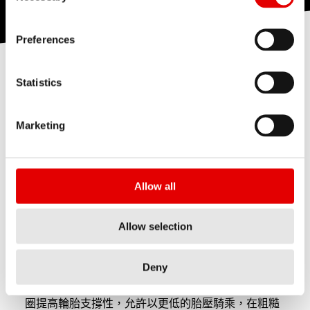
Preferences
Statistics
30 MM 輪圈內寬
更低的滾動阻力
Marketing
Cross Country 輪組為競速而生，因此我們盡可能地
降低阻力。騎乘在粗糙的路面上，滾動阻力可影響高
Allow all
達 69% 的總阻力。
滾動阻力定義為：滾動阻力係數×重量×重力加速度。
Allow selection
而滾動阻力係數受輪胎尺寸影響: 輪胎截面， 輪胎特
性，胎壓，胎面，土壤。大多數這些因素不會受到輪
Deny
組的影響，但我們仍可以改善輪胎支撐性。更寬的輪
圈提高輪胎支撐性，允許以更低的胎壓騎乘，在粗糙