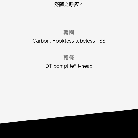
然随之呼应。
輪圈
Carbon, Hookless tubeless TSS
輻條
DT complite® t-head