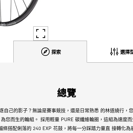
探索
選擇
總覽
逐自己的影子？無論是賽事競技，還是日常熟悉 的林道繞行，
NE 正是 為您而生的輪組。 採用輕量 PURE 碳纖維輪圈，這組為
ite 輻條搭配俐落的 240 EXP 花鼓，將每一分踩踏力量直 接轉