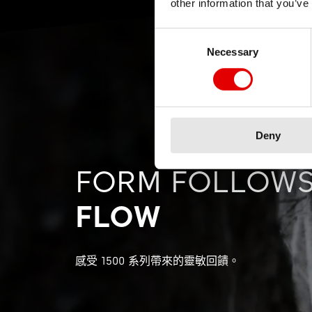
other information that you’ve
Consent Selection
Necessary
Deny
FORM FOLLOW
FLOW
感受 1500 系列帶來的靈敏回饋。