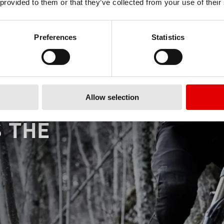
 provided to them or that they’ve collected from your use of their
Preferences
Statistics
Allow selection
S
THE