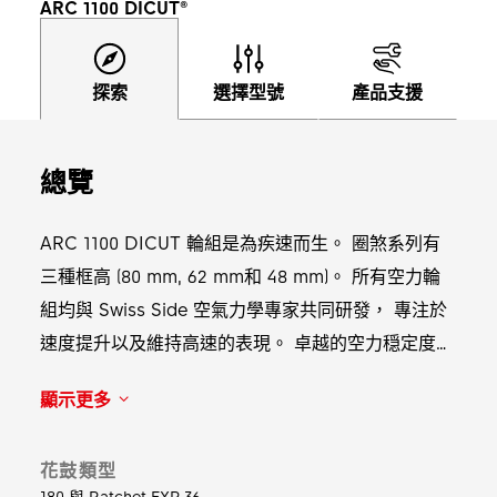
ARC 1100 DICUT®
探索
選擇型號
產品支援
總覽
ARC 1100 DICUT 輪組是為疾速而生。 圈煞系列有
三種框高 (80 mm, 62 mm和 48 mm)。 所有空力輪
組均與 Swiss Side 空氣力學專家共同研發， 專注於
速度提升以及維持高速的表現。 卓越的空力穏定度和
風阻最小化， 將帶給人車更多騎乘助力。 改版的
顯示更多
ARC 1100 DICUT 結合了 DT Swiss 最新零件： 輪組
搭載外型簡潔的 180 DICUT EXP 空力花鼓， 其內部
花鼓類型
採用超輕量陶瓷軸承， 能將您投入的每一分力量有效
180 與 Ratchet EXP 36