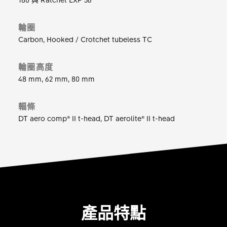
地轉化成前進動能。 而輻條選用了 DT Swiss Aero
系列， 輻條扁寬的造型有助於提升輪組速度， 讓您
輪圈
無論是在計時車上對抗風阻， 或是在比賽末段的最後
Carbon, Hooked / Crotchet tubeless TC
衝刺都能脫穎而出。
ARC 1100 DICUT 80
: 具出色風帆效應的空力高框輪
輪圈高度
48 mm, 62 mm, 80 mm
組， 同時也是頂尖三鐵選手的比賽指定款。
ARC 1100 DICUT 62
: 空力系列應用最廣泛的輪組，
輻條
不論在筆直的賽道或急彎中， 都能讓您平穩且快速地
DT aero comp® II t-head, DT aerolite® II t-head
通過。
ARC 1100 DICUT 48
: 較為低框的空力輪組， 是輕量
和低風阻的代表， 帶您穿越彎曲起伏的賽道， 朝終
點飛馳。
產品特點