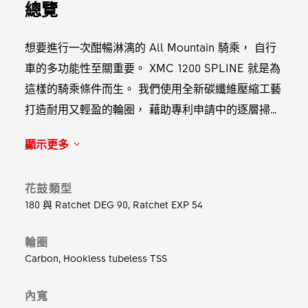
總覽
想要進行一次酣暢淋漓的 All Mountain 騎乘， 自行
車的多功能性至關重要。 XMC 1200 SPLINE 就是為
這樣的騎乘條件而生。 我們使用全新碳纖維壓縮工藝
打造耐用又輕盈的輪圈， 藉助專利申請中的逐層掃描
品管技術最大程度減少瑕疵， 讓您更有信心突破極
顯示更多
限。 前輪圈輕盈靈活， 後輪圈結實耐用， 確保輪組
高效可靠， 無論是常規騎乘還是突發狀況， 都能應
花鼓類型
對自如。 可選堅固且快速咬合的 Ratchet DEG 棘輪
180 與 Ratchet DEG 90, Ratchet EXP 54
系統， 或輕量的 Ratchet EXP 系統。 擺脫過去裝備
的限制， 大膽開啟下一次冒險。
輪圈
Carbon, Hookless tubeless TSS
內寬