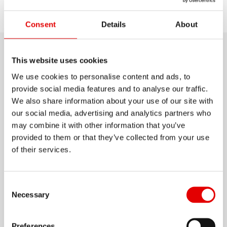
探索
選擇型號
產品支援
Consent
Details
About
總覽
This website uses cookies
We use cookies to personalise content and ads, to
U 683 輪圈具有更大的橫截面， 能夠承受電動旅行自
provide social media features and to analyse our traffic.
We also share information about your use of our site with
行車更大的重量。 此款 27.5 吋輪圈的最大核准系統
our social media, advertising and analytics partners who
重量達 180 kg， 方便用戶在市區通勤或探索新路
may combine it with other information that you’ve
線， 即使在高負載下也能保證出色的輪組抗性。 提
provided to them or that they’ve collected from your use
供兩種版本：28 或 32 個輻條孔；輪圈內寬 35
of their services.
顯示更多
mm。
Consent Selection
物料
Necessary
ALUMINIUM
Preferences