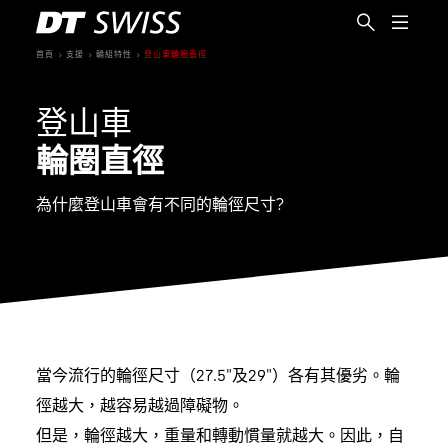
首頁
支援
輪組特性
登山車輪圈直徑
登山車
輪圈直徑
為什麼登山車會有不同的輪徑尺寸?
當今流行的輪徑尺寸（27.5"及29"）各有其優劣。輪
徑越大，越容易越過障礙物。
繁體中文
但是，輪徑越大，重量和轉動慣量就越大。因此，自