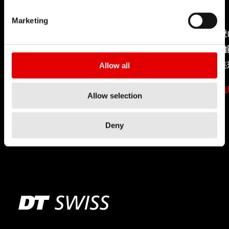
Marketing
登山車
登
制動系統
輪
中心鎖入和國際六孔的差異?
挑
Allow all
點擊了解
點
Allow selection
Deny