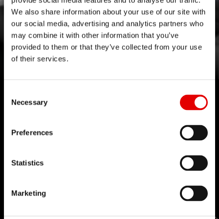
provide social media features and to analyse our traffic.
We also share information about your use of our site with
our social media, advertising and analytics partners who
全新 HYBRID 花鼓
may combine it with other information that you’ve
provided to them or that they’ve collected from your use
實現電動登山車長途探險。
of their services.
Consent Selection
Necessary
技術
Preferences
我們對於工程藝術深信不疑，並為了追求卓越的產品
開發流程而努力。我們的理念是透過內部研發的技術
Statistics
來不斷地突破極限。
Marketing