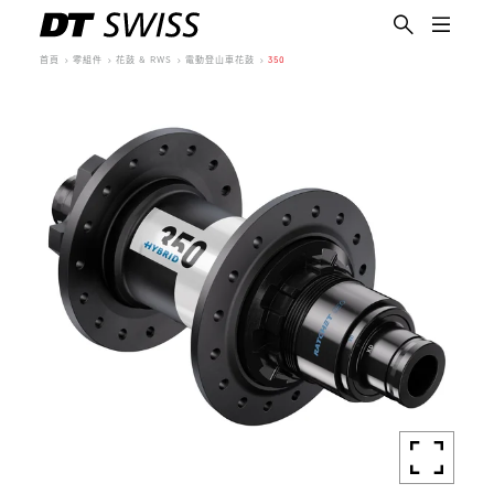
首頁
零組件
花鼓 & RWS
電動登山車花鼓
350
繁體中文