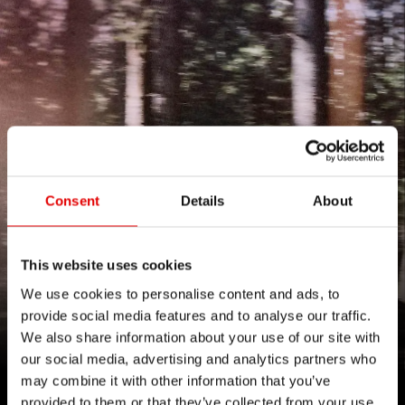
Consent
Details
About
This website uses cookies
ALL FUN,
NO FUSS
We use cookies to personalise content and ads, to
provide social media features and to analyse our traffic.
1700 山地车轮组：精选组件成就畅快骑行，免烦心。
We also share information about your use of our site with
our social media, advertising and analytics partners who
may combine it with other information that you’ve
点击了解
provided to them or that they’ve collected from your use