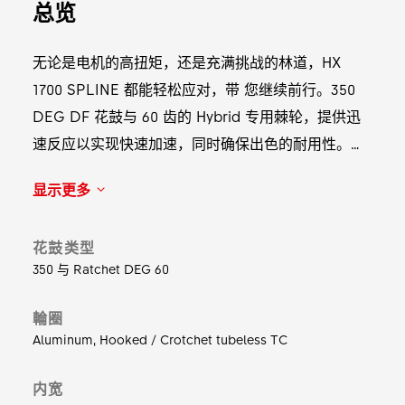
总览
无论是电机的高扭矩，还是充满挑战的林道，HX
1700 SPLINE 都能轻松应对，带 您继续前行。350
DEG DF 花鼓与 60 齿的 Hybrid 专用棘轮，提供迅
速反应以实现快速加速，同时确保出色的耐用性。采
用 专用的 DT Hybrid II 辐条编组，这款轮组能够承
显示更多
受您与电 机共同输出的强大扭矩而不变形。耐用的不
对称铝合金轮圈将助您进一步延伸冒险 之旅 - 现在就
花鼓类型
出发吧！
350 与 Ratchet DEG 60
輪圈
Aluminum, Hooked / Crotchet tubeless TC
内宽